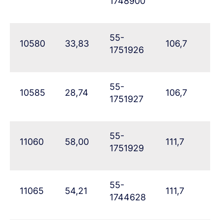
1748900
55-
10580
33,83
106,7
76
1751926
55-
10585
28,74
106,7
8
1751927
55-
11060
58,00
111,7
5
1751929
55-
11065
54,21
111,7
6
1744628