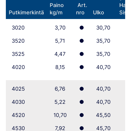
Paino
Art.
Halka
Steel Navigator
P
utkimerkintä
kg/m
nro
Ulko
S
isä
Ovako
3020
3,70
●
30,70
Sign In
3520
5,71
●
35,70
3525
4,47
●
35,70
4020
8,15
●
40,70
4025
6,76
●
40,70
4030
5,22
●
40,70
4520
10,70
●
45,50
4530
7,92
●
45,70