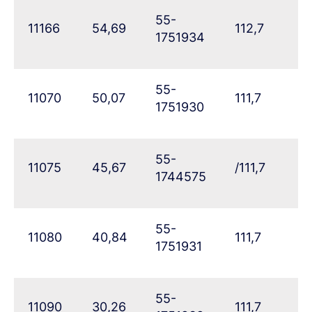
55-
11166
54,69
112,7
61
1751934
55-
11070
50,07
111,7
6
1751930
55-
11075
45,67
/111,7
71
1744575
55-
11080
40,84
111,7
76
1751931
55-
11090
30,26
111,7
87