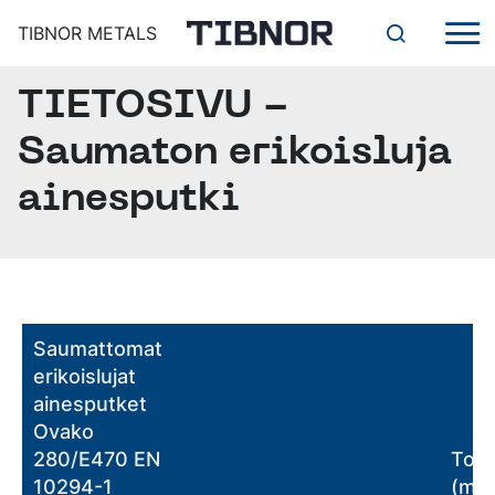
TIBNOR METALS
TIETOSIVU -
TUOTTEET
ERIKOISTERÄKSET
Saumaton erikoisluja
RUOSTUMATTOMAT
PALVELUT
MUUT TUOTTEET
TEHOKAS JA TOIMIVA
ainesputki
TUOTANTOPALVELUJÄRJESTELMÄ VIIMEISTELEE
DIGITAALISET TYÖKALUT
TILAUKSENNE
SAHAUSPALVELUT
YRITYS
ALIHANKINTAPALVELUT
TIBNOR METALS ORGANISAATIO
YLEISET TOIMITUSEHDOT, TILINAVAUSHAKEMUS,
YHTEYSTIEDOT
SERTIFIKAATIT
Saumattomat
erikoislujat
AJANKOHTAISTA
ainesputket
Ovako
Suomi
280/E470 EN
Toim
10294-1
(mm