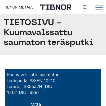
TIBNOR METALS
TIETOSIVU -
TUOTTEET
ERIKOISTERÄKSET
Kuumavalssattu
RUOSTUMATTOMAT
PALVELUT
MUUT TUOTTEET
TEHOKAS JA TOIMIVA
saumaton teräsputki
TUOTANTOPALVELUJÄRJESTELMÄ VIIMEISTELEE
DIGITAALISET TYÖKALUT
TILAUKSENNE
SAHAUSPALVELUT
YRITYS
ALIHANKINTAPALVELUT
TIBNOR METALS ORGANISAATIO
YLEISET TOIMITUSEHDOT, TILINAVAUSHAKEMUS,
YHTEYSTIEDOT
SERTIFIKAATIT
Kuumavalssattu saumaton
teräsputki SS-EN 10210
AJANKOHTAISTA
teräslaji S355J2H (DIN
17121 DIN 1629)
Suomi
Mitta