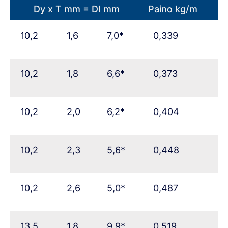
Dy x T mm = DI mm
Paino kg/m
Steel Navigator
10,2
1,6
7,0*
0,339
Ovako
Sign In
10,2
1,8
6,6*
0,373
10,2
2,0
6,2*
0,404
10,2
2,3
5,6*
0,448
10,2
2,6
5,0*
0,487
13,5
1,8
9,9*
0,519