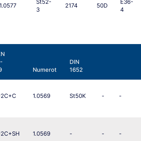
St52-
E36-
1.0577
2174
50D
3
4
EN
-
DIN
9
Numerot
1652
J2C+C
1.0569
St50K
-
-
J2C+SH
1.0569
-
-
-