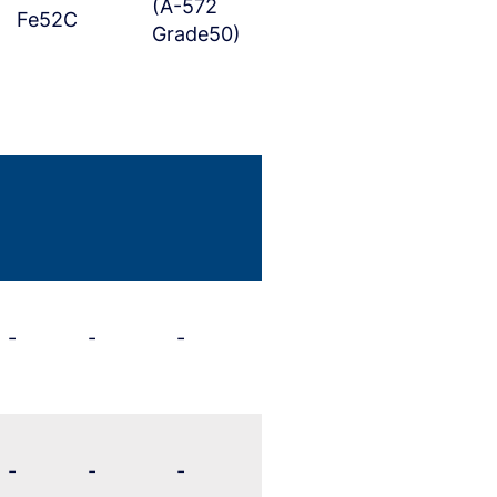
(A-572
Fe52C
Grade50)
-
-
-
-
-
-