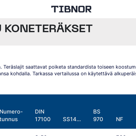
U KONETERÄKSET
MÄ VIIMEISTELEE TILAUKSENNE
ia. Teräslajit saattavat poiketa standardista toiseen koost
ansa kohdalla. Tarkassa vertailussa on käytettävä alkuperäi
TIFIKAATIT
Numero-
DIN
BS
tunnus
17100
SS14…
970
NF