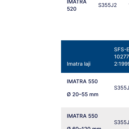
IMATRA
S355J2
Steel Navigator
520
Ovako
Sign In
SFS-
10277
Imatra laji
2:199
IMATRA
550
S355
Ø 20–55 mm
IMATRA 550
S355
Ø 60–120 mm