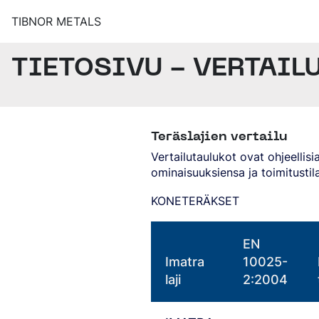
TIBNOR METALS
TIETOSIVU - VERTAIL
TUOTTEET
ERIKOISTERÄKSET
RUOSTUMATTOMAT
PALVELUT
MUUT TUOTTEET
TEHOKAS JA TOIMIVA TUOTANTOPALVELUJÄRJESTEL
SAHAUSPALVELUT
DIGITAALISET TYÖKALUT
Teräslajien vertailu
ALIHANKINTAPALVELUT
Vertailutaulukot ovat ohjeellis
ominaisuuksiensa ja toimitustil
YRITYS
TIBNOR METALS ORGANISAATIO
KONETERÄKSET
YLEISET TOIMITUSEHDOT, TILINAVAUSHAKEMUS, SER
YHTEYSTIEDOT
EN
AJANKOHTAISTA
Imatra
10025-
laji
2:2004
Suomi