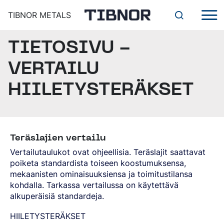
TIBNOR METALS
TIETOSIVU -
TUOTTEET
ERIKOISTERÄKSET
VERTAILU
RUOSTUMATTOMAT
PALVELUT
MUUT TUOTTEET
TEHOKAS JA TOIMIVA
HIILETYSTERÄKSET
TUOTANTOPALVELUJÄRJESTELMÄ VIIMEISTELEE
DIGITAALISET TYÖKALUT
TILAUKSENNE
SAHAUSPALVELUT
YRITYS
ALIHANKINTAPALVELUT
TIBNOR METALS ORGANISAATIO
Teräslajien vertailu
YLEISET TOIMITUSEHDOT, TILINAVAUSHAKEMUS,
YHTEYSTIEDOT
Vertailutaulukot ovat ohjeellisia. Teräslajit saattavat
SERTIFIKAATIT
poiketa standardista toiseen koostumuksensa,
AJANKOHTAISTA
mekaanisten ominaisuuksiensa ja toimitustilansa
kohdalla. Tarkassa vertailussa on käytettävä
alkuperäisiä standardeja.
Suomi
HIILETYSTERÄKSET