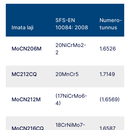
Steel Navigator
SFS-EN
Numero-
Ovako
Imata laji
10084:
2008
tunnus
Sign In
20NiCrMo2-
MoCN206M
1.6526
2
MC212CQ
20MnCr5
1.7149
(17NiCrMo6-
MoCN212M
(1.6569)
4)
18CrNiMo7-
MoCN216CQ
1.6587